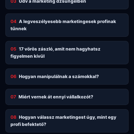
03
Üdv a marketing dzsungelben
04
A legveszélyesebb marketingesek profinak
tűnnek
05
17 vörös zászló, amit nem hagyhatsz
figyelmen kívül
06
Hogyan manipulálnak a számokkal?
07
Miért vernek át ennyi vállalkozót?
08
Hogyan válassz marketingest úgy, mint egy
profi befektető?