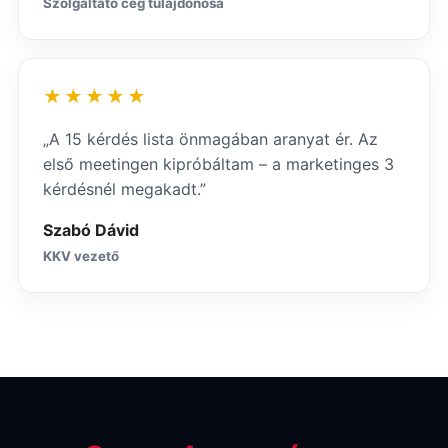
Szolgáltató cég tulajdonosa
★★★★★
„A 15 kérdés lista önmagában aranyat ér. Az
első meetingen kipróbáltam – a marketinges 3
kérdésnél megakadt.”
Szabó Dávid
KKV vezető