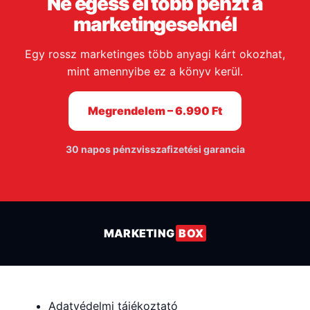
Ne égess el több pénzt a
marketingeseknél
Egy rossz marketinges több anyagi kárt okozhat,
mint amennyibe ez a könyv kerül.
Megrendelem – 6.990 Ft
30 napos pénzvisszafizetési garancia
MARKETING
BOX
Adatvédelmi tájékoztató