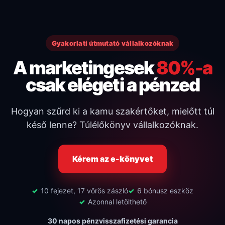
Kilépés
a
tartalomba
Gyakorlati útmutató vállalkozóknak
A marketingesek
80%-a
csak elégeti a pénzed
Hogyan szűrd ki a kamu szakértőket, mielőtt túl
késő lenne? Túlélőkönyv vállalkozóknak.
Kérem az e-könyvet
10 fejezet, 17 vörös zászló
6 bónusz eszköz
Azonnal letölthető
30 napos pénzvisszafizetési garancia