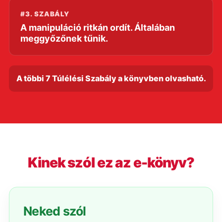
#3. SZABÁLY
A manipuláció ritkán ordít. Általában
meggyőzőnek tűnik.
A többi 7 Túlélési Szabály a könyvben olvasható.
Kinek szól ez az e-könyv?
Neked szól