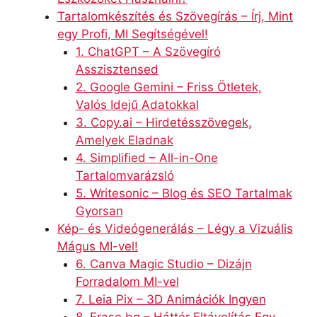
Tartalomkészítés és Szövegírás – Írj, Mint
egy Profi, MI Segítségével!
1. ChatGPT – A Szövegíró
Asszisztensed
2. Google Gemini – Friss Ötletek,
Valós Idejű Adatokkal
3. Copy.ai – Hirdetésszövegek,
Amelyek Eladnak
4. Simplified – All-in-One
Tartalomvarázsló
5. Writesonic – Blog és SEO Tartalmak
Gyorsan
Kép- és Videógenerálás – Légy a Vizuális
Mágus MI-vel!
6. Canva Magic Studio – Dizájn
Forradalom MI-vel
7. Leia Pix – 3D Animációk Ingyen
8. Erase.bg – Háttér Eltávolítás Egy