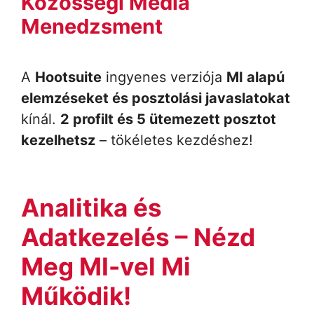
Közösségi Média
Menedzsment
A
Hootsuite
ingyenes verziója
MI alapú
elemzéseket és posztolási javaslatokat
kínál.
2 profilt és 5 ütemezett posztot
kezelhetsz
– tökéletes kezdéshez!
Analitika és
Adatkezelés – Nézd
Meg MI-vel Mi
Működik!