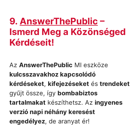
9.
AnswerThePublic
–
Ismerd Meg a Közönséged
Kérdéseit!
Az
AnswerThePublic
MI eszköze
kulcsszavakhoz kapcsolódó
kérdéseket
,
kifejezéseket
és
trendeket
gyűjt össze, így
bombabiztos
tartalmakat
készíthetsz. Az
ingyenes
verzió napi néhány keresést
engedélyez
, de aranyat ér!