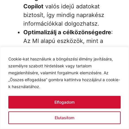
Copilot
valós idejű adatokat
biztosít, így mindig naprakész
információkkal dolgozhatsz.
Optimalizálj a célközönségedre
:
Az MI alapú eszközök, mint a
Buffer
, a
Hootsuite
, a
HubSpot
és
a
Mailchimp,
személyre szabott
Cookie-kat használunk a böngészési élmény javítására,
személyre szabott hirdetések vagy tartalom
javaslatokat kínálnak – használd ki
megjelenítésére, valamint forgalmunk elemzésére. Az
őket, hogy a megfelelő időben, a
„Összes elfogadása” gombra kattintva hozzájárul a cookie-
megfelelő emberekhez juss el!
k használatához.
Kísérletezz a vizuális tartalommal
:
Az olyan eszközök, mint a
Leia Pix
Elfogadom
és a
Canva Magic Studio
, lehetővé
teszik, hogy kreatív, egyedi vizuális
Elutasítom
tartalmakat készíts – ne félj