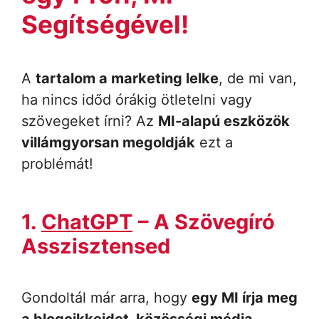
Segítségével!
A
tartalom a marketing lelke
, de mi van,
ha nincs időd órákig ötletelni vagy
szövegeket írni? Az
MI-alapú eszközök
villámgyorsan megoldják
ezt a
problémát!
1.
ChatGPT
– A Szövegíró
Asszisztensed
Gondoltál már arra, hogy
egy MI írja meg
a blogcikkeidet, közösségi média