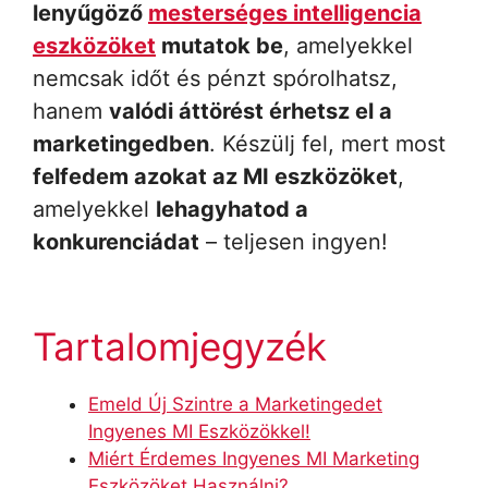
lenyűgöző
mesterséges intelligencia
eszközöket
mutatok be
, amelyekkel
nemcsak időt és pénzt spórolhatsz,
hanem
valódi áttörést érhetsz el a
marketingedben
. Készülj fel, mert most
felfedem azokat az MI eszközöket
,
amelyekkel
lehagyhatod a
konkurenciádat
– teljesen ingyen!
Tartalomjegyzék
Emeld Új Szintre a Marketingedet
Ingyenes MI Eszközökkel!
Miért Érdemes Ingyenes MI Marketing
Eszközöket Használni?