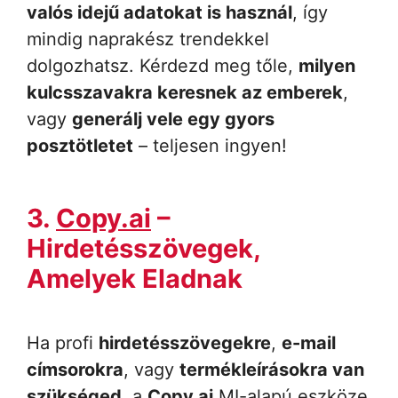
valós idejű adatokat is használ
, így
mindig naprakész trendekkel
dolgozhatsz. Kérdezd meg tőle,
milyen
kulcsszavakra keresnek az emberek
,
vagy
generálj vele egy gyors
posztötletet
– teljesen ingyen!
3.
Copy.ai
–
Hirdetésszövegek,
Amelyek Eladnak
Ha profi
hirdetésszövegekre
,
e-mail
címsorokra
, vagy
termékleírásokra van
szükséged
, a
Copy.ai
MI-alapú eszköze