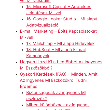
vel Mi Működik!
15. Microsoft Copilot – Adatok és
Jelentések MI-vel
16. Google Looker Studio – MI alapú
Adatvizualizáció
E-mail Marketing – Építs Kapcsolatokat
MI-vel!
17. Mailchimp – MI alapú Hírlevelek
18. HubSpot – MI alapú E-mail
Kampányok
Hogyan Hozd Ki a Legtöbbet az Ingyenes
MI Eszközökből?
Gyakori Kérdések (FAQ) – Minden, Amit
Az Ingyenes MI Eszközökről Tudni
Érdemes
Biztonságosak az ingyenes MI
eszközök?
Miben különböznek az ingyenes