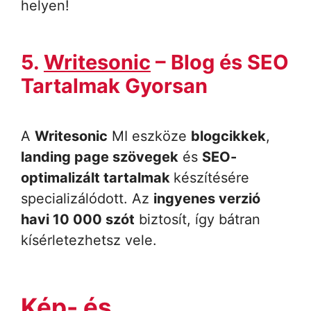
helyen!
5.
Writesonic
– Blog és SEO
Tartalmak Gyorsan
A
Writesonic
MI eszköze
blogcikkek
,
landing page szövegek
és
SEO-
optimalizált tartalmak
készítésére
specializálódott. Az
ingyenes verzió
havi 10 000 szót
biztosít, így bátran
kísérletezhetsz vele.
Kép- és