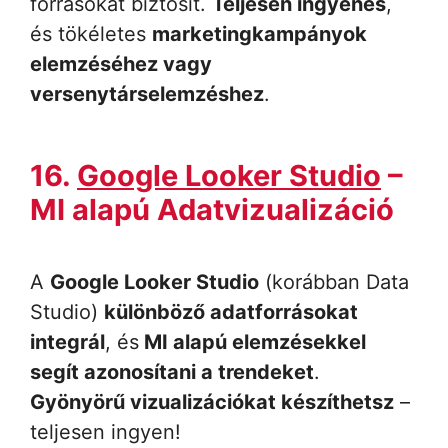
forrásokat biztosít.
Teljesen ingyenes
,
és tökéletes
marketingkampányok
elemzéséhez vagy
versenytárselemzéshez
.
16.
Google Looker Studio
–
MI alapú Adatvizualizáció
A
Google Looker Studio
(korábban Data
Studio)
különböző adatforrásokat
integrál
, és
MI alapú elemzésekkel
segít azonosítani a trendeket
.
Gyönyörű vizualizációkat készíthetsz
–
teljesen ingyen!