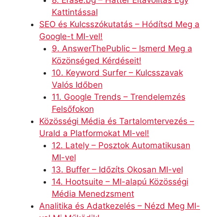
Kattintással
SEO és Kulcsszókutatás – Hódítsd Meg a
Google-t MI-vel!
9. AnswerThePublic – Ismerd Meg a
Közönséged Kérdéseit!
10. Keyword Surfer – Kulcsszavak
Valós Időben
11. Google Trends – Trendelemzés
Felsőfokon
Közösségi Média és Tartalomtervezés –
Urald a Platformokat MI-vel!
12. Lately – Posztok Automatikusan
MI-vel
13. Buffer – Időzíts Okosan MI-vel
14. Hootsuite – MI-alapú Közösségi
Média Menedzsment
Analitika és Adatkezelés – Nézd Meg MI-