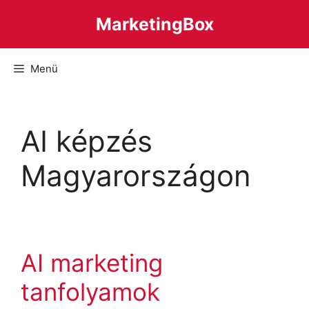
Kilépés
MarketingBox
a
tartalomba
Menü
AI képzés
Magyarországon
AI marketing
tanfolyamok