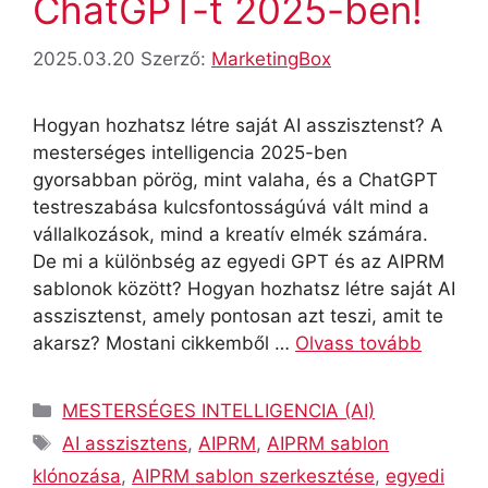
ChatGPT-t 2025-ben!
2025.03.20
Szerző:
MarketingBox
Hogyan hozhatsz létre saját AI asszisztenst? A
mesterséges intelligencia 2025-ben
gyorsabban pörög, mint valaha, és a ChatGPT
testreszabása kulcsfontosságúvá vált mind a
vállalkozások, mind a kreatív elmék számára.
De mi a különbség az egyedi GPT és az AIPRM
sablonok között? Hogyan hozhatsz létre saját AI
asszisztenst, amely pontosan azt teszi, amit te
akarsz? Mostani cikkemből …
Olvass tovább
Kategória
MESTERSÉGES INTELLIGENCIA (AI)
Címkék
AI asszisztens
,
AIPRM
,
AIPRM sablon
klónozása
,
AIPRM sablon szerkesztése
,
egyedi