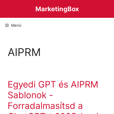
Kilépés
MarketingBox
a
tartalomba
Menü
AIPRM
Egyedi GPT és AIPRM
Sablonok -
Forradalmasítsd a