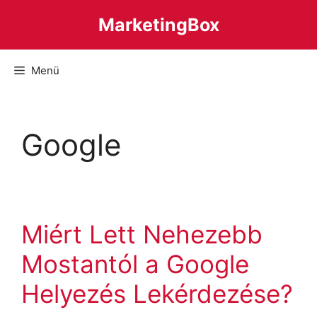
Kilépés
MarketingBox
a
tartalomba
Menü
Google
Miért Lett Nehezebb
Mostantól a Google
Helyezés Lekérdezése?