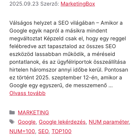
2025.09.23
Szerző:
MarketingBox
Válságos helyzet a SEO világában – Amikor a
Google egyik napról a másikra mindent
megváltoztat Képzeld csak el, hogy egy reggel
felébredve azt tapasztalod az összes SEO
eszközöd lassabban működik, a méréseid
pontatlanok, és az ügyfélriportok összeállítása
hirtelen háromszor annyi időbe kerül. Pontosan
ez történt 2025. szeptember 12-én, amikor a
Google egy egyszerű, de messzemenő …
Olvass tovább
Kategória
MARKETING
Címkék
Google
,
Google lekérdezés
,
NUM paraméter
,
NUM=100
,
SEO
,
TOP100