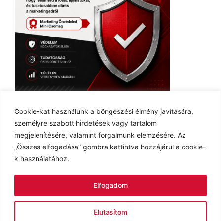
Ingyenes E-book
Cookie-kat használunk a böngészési élmény javítására,
személyre szabott hirdetések vagy tartalom
megjelenítésére, valamint forgalmunk elemzésére. Az
„Összes elfogadása” gombra kattintva hozzájárul a cookie-
k használatához.
Adatvédelmi tájékoztató
Cookie tájékoztató
Elfogadom
Impresszum
Kapcsolat
Elutasítom
© 2026 MarketingBox
• Készült
GeneratePress