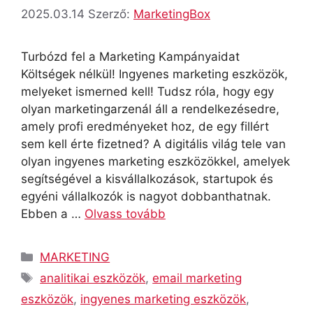
2025.03.14
Szerző:
MarketingBox
Turbózd fel a Marketing Kampányaidat
Költségek nélkül! Ingyenes marketing eszközök,
melyeket ismerned kell! Tudsz róla, hogy egy
olyan marketingarzenál áll a rendelkezésedre,
amely profi eredményeket hoz, de egy fillért
sem kell érte fizetned? A digitális világ tele van
olyan ingyenes marketing eszközökkel, amelyek
segítségével a kisvállalkozások, startupok és
egyéni vállalkozók is nagyot dobbanthatnak.
Ebben a …
Olvass tovább
Kategória
MARKETING
Címkék
analitikai eszközök
,
email marketing
eszközök
,
ingyenes marketing eszközök
,