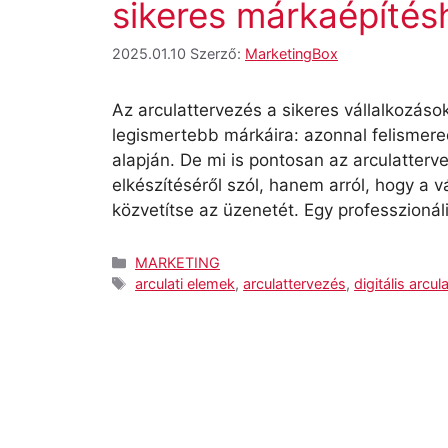
sikeres márkaépítés
2025.01.10
Szerző:
MarketingBox
Az arculattervezés a sikeres vállalkozáso
legismertebb márkáira: azonnal felismered
alapján. De mi is pontosan az arculatter
elkészítéséről szól, hanem arról, hogy a
közvetítse az üzenetét. Egy professzionál
Kategória
MARKETING
Címkék
arculati elemek
,
arculattervezés
,
digitális arcul