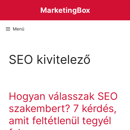
Kilépés
MarketingBox
a
tartalomba
Menü
SEO kivitelező
Hogyan válasszak SEO
szakembert? 7 kérdés,
amit feltétlenül tegyél