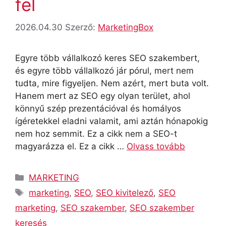
fel
2026.04.30
Szerző:
MarketingBox
Egyre több vállalkozó keres SEO szakembert,
és egyre több vállalkozó jár pórul, mert nem
tudta, mire figyeljen. Nem azért, mert buta volt.
Hanem mert az SEO egy olyan terület, ahol
könnyű szép prezentációval és homályos
ígéretekkel eladni valamit, ami aztán hónapokig
nem hoz semmit. Ez a cikk nem a SEO-t
magyarázza el. Ez a cikk …
Olvass tovább
Kategória
MARKETING
Címkék
marketing
,
SEO
,
SEO kivitelező
,
SEO
marketing
,
SEO szakember
,
SEO szakember
keresés