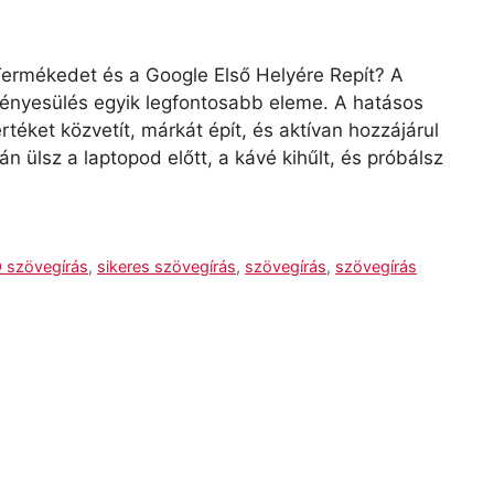
Termékedet és a Google Első Helyére Repít? A
érvényesülés egyik legfontosabb eleme. A hatásos
téket közvetít, márkát épít, és aktívan hozzájárul
án ülsz a laptopod előtt, a kávé kihűlt, és próbálsz
 szövegírás
,
sikeres szövegírás
,
szövegírás
,
szövegírás