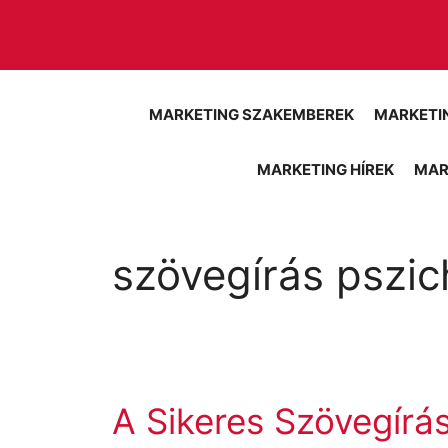
Kilépés
a
tartalomba
MARKETING SZAKEMBEREK
MARKETI
MARKETING HÍREK
MAR
szövegírás pszic
A Sikeres Szövegírás