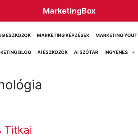
MarketingBox
NG ESZKÖZÖK
MARKETING KÉPZÉSEK
MARKETING YOUT
KETING BLOG
AI ESZKÖZÖK
AI SZÓTÁR
INGYENES
hológia
 Titkai