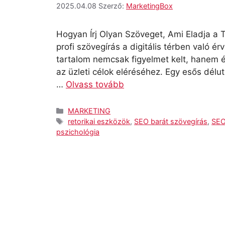
2025.04.08
Szerző:
MarketingBox
Hogyan Írj Olyan Szöveget, Ami Eladja a 
profi szövegírás a digitális térben való 
tartalom nemcsak figyelmet kelt, hanem ér
az üzleti célok eléréséhez. Egy esős délut
…
Olvass tovább
Kategória
MARKETING
Címkék
retorikai eszközök
,
SEO barát szövegírás
,
SEO
pszichológia