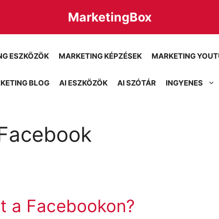
MarketingBox
NG ESZKÖZÖK
MARKETING KÉPZÉSEK
MARKETING YOUT
KETING BLOG
AI ESZKÖZÖK
AI SZÓTÁR
INGYENES
 Facebook
t a Facebookon?