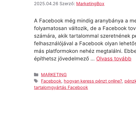
2025.04.26
Szerző:
MarketingBox
A Facebook még mindig aranybánya a megf
folyamatosan változik, de a Facebook to
számára, akik tartalommal szeretnének pé
felhasználójával a Facebook olyan lehető
más platformokon nehéz megtalálni. Ebb
építhetsz jövedelmező …
Olvass tovább
Kategória
MARKETING
Címkék
Facebook
,
hogyan keress pénzt online?
,
pénz
tartalomgyártás Facebook