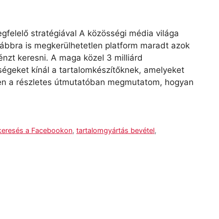
elelő stratégiával A közösségi média világa
vábbra is megkerülhetetlen platform maradt azok
nzt keresni. A maga közel 3 milliárd
ségeket kínál a tartalomkészítőknek, amelyeket
en a részletes útmutatóban megmutatom, hogyan
keresés a Facebookon
,
tartalomgyártás bevétel
,