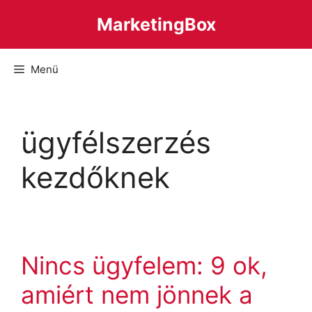
Kilépés
MarketingBox
a
tartalomba
Menü
ügyfélszerzés
kezdőknek
Nincs ügyfelem: 9 ok,
amiért nem jönnek a