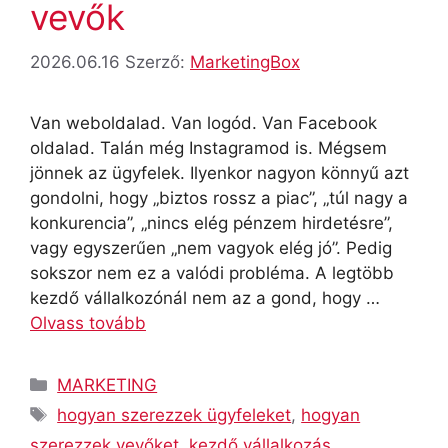
vevők
2026.06.16
Szerző:
MarketingBox
Van weboldalad. Van logód. Van Facebook
oldalad. Talán még Instagramod is. Mégsem
jönnek az ügyfelek. Ilyenkor nagyon könnyű azt
gondolni, hogy „biztos rossz a piac”, „túl nagy a
konkurencia”, „nincs elég pénzem hirdetésre”,
vagy egyszerűen „nem vagyok elég jó”. Pedig
sokszor nem ez a valódi probléma. A legtöbb
kezdő vállalkozónál nem az a gond, hogy …
Olvass tovább
Kategória
MARKETING
Címkék
hogyan szerezzek ügyfeleket
,
hogyan
szerezzek vevőket
,
kezdő vállalkozás