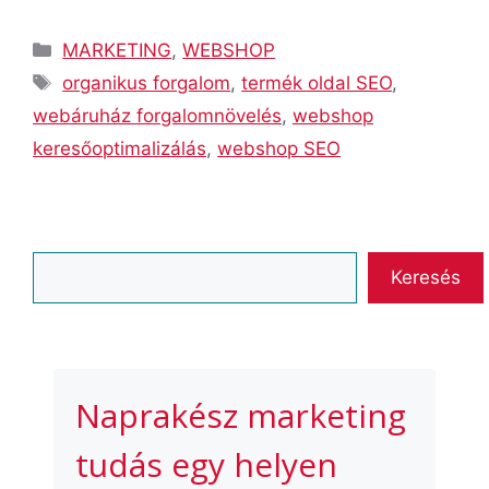
Kategória
MARKETING
,
WEBSHOP
Címkék
organikus forgalom
,
termék oldal SEO
,
webáruház forgalomnövelés
,
webshop
keresőoptimalizálás
,
webshop SEO
Keresés
Keresés
Naprakész marketing
tudás egy helyen