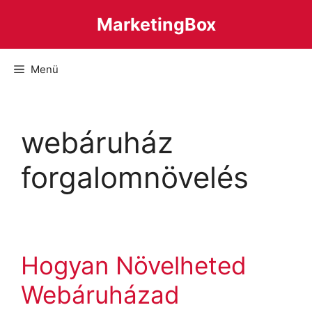
Kilépés
MarketingBox
a
tartalomba
Menü
webáruház
forgalomnövelés
Hogyan Növelheted
Webáruházad