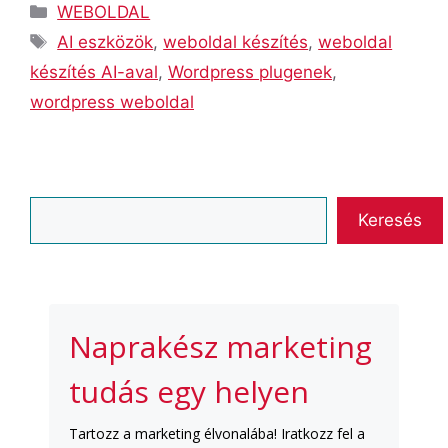
Kategória
WEBOLDAL
Címkék
AI eszközök
,
weboldal készítés
,
weboldal
készítés AI-aval
,
Wordpress plugenek
,
wordpress weboldal
Keresés
Keresés
Naprakész marketing
tudás egy helyen
Tartozz a marketing élvonalába! Iratkozz fel a