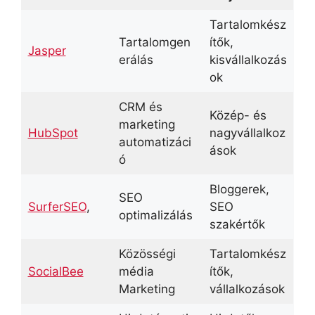
Tartalomkész
Tartalomgen
ítők,
Jasper
erálás
kisvállalkozás
ok
CRM és
Közép- és
marketing
HubSpot
nagyvállalkoz
automatizáci
ások
ó
Bloggerek,
SEO
SurferSEO
,
SEO
optimalizálás
szakértők
Közösségi
Tartalomkész
SocialBee
média
ítők,
Marketing
vállalkozások