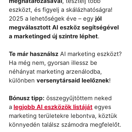
meghatározásával
, tesztelj több
eszközt, és figyelj a skálázhatóságra!
2025 a lehetőségek éve – egy
jól
megválasztott AI eszköz segítségével
a marketinged új szintre léphet
.
Te már használsz
AI marketing eszközt?
Ha még nem,
gyorsan illessz be
néhányat marketing arzenálodba,
különben
versenytársaid leelőznek
!
Bónusz tipp:
összegyűjtöttem neked
a
legjobb AI eszközök listáját
egyes
marketing területekre lebontva, köztük
könnyedén találsz számodra megfelelőt.