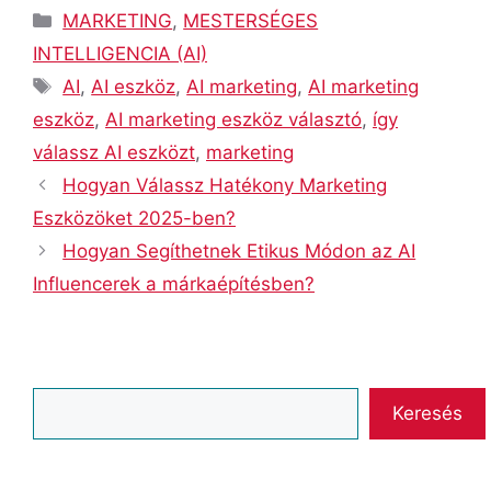
Kategória
MARKETING
,
MESTERSÉGES
INTELLIGENCIA (AI)
Címkék
AI
,
AI eszköz
,
AI marketing
,
AI marketing
eszköz
,
AI marketing eszköz választó
,
így
válassz AI eszközt
,
marketing
Hogyan Válassz Hatékony Marketing
Eszközöket 2025-ben?
Hogyan Segíthetnek Etikus Módon az AI
Influencerek a márkaépítésben?
Keresés
Keresés