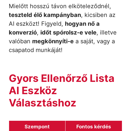
Mielőtt hosszú távon elköteleződnél,
teszteld élő kampányban
, kicsiben az
AI eszközt! Figyeld,
hogyan nő a
konverzió
,
időt spórolsz-e vele
, illetve
valóban
megkönnyíti-e
a saját, vagy a
csapatod munkáját!
Gyors Ellenőrző Lista
AI Eszköz
Választáshoz
Szempont
Fontos kérdés