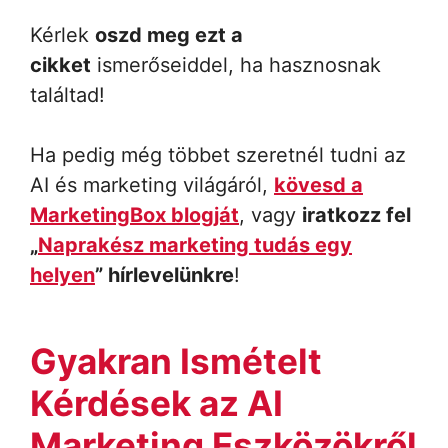
Kérlek
oszd meg ezt a
cikket
ismerőseiddel, ha hasznosnak
találtad!
Ha pedig még többet szeretnél tudni az
AI és marketing világáról,
kövesd a
MarketingBox blogját
, vagy
iratkozz fel
„
Naprakész marketing tudás egy
helyen
” hírlevelünkre
!
Gyakran Ismételt
Kérdések az AI
Marketing Eszközökről