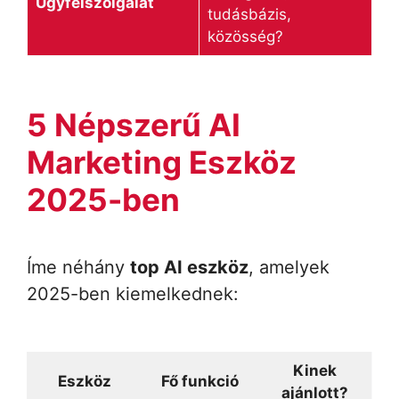
Ügyfélszolgálat
tudásbázis,
közösség?
5 Népszerű AI
Marketing Eszköz
2025-ben
Íme néhány
top AI eszköz
, amelyek
2025-ben kiemelkednek:
Kinek
Eszköz
Fő funkció
ajánlott?