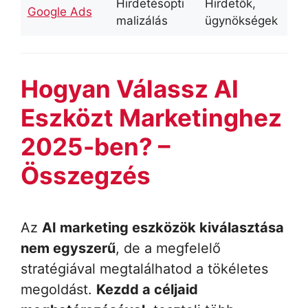
Hirdetésopti
Hirdetők,
Google Ads
malizálás
ügynökségek
Hogyan Válassz AI
Eszközt Marketinghez
2025-ben? –
Összegzés
Az
AI marketing eszközök kiválasztása
nem egyszerű
, de a megfelelő
stratégiával megtalálhatod a tökéletes
megoldást.
Kezdd a céljaid