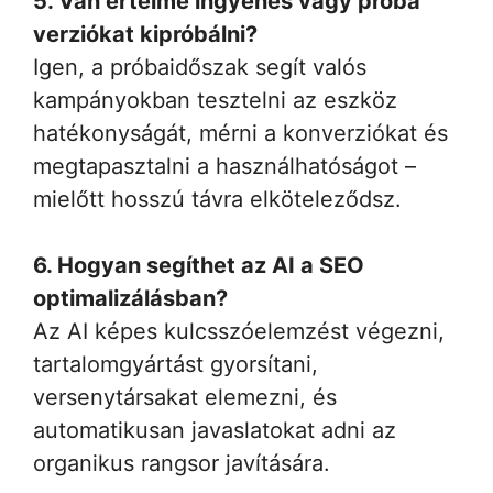
5. Van értelme ingyenes vagy próba
verziókat kipróbálni?
Igen, a próbaidőszak segít valós
kampányokban tesztelni az eszköz
hatékonyságát, mérni a konverziókat és
megtapasztalni a használhatóságot –
mielőtt hosszú távra elköteleződsz.
6. Hogyan segíthet az AI a SEO
optimalizálásban?
Az AI képes kulcsszóelemzést végezni,
tartalomgyártást gyorsítani,
versenytársakat elemezni, és
automatikusan javaslatokat adni az
organikus rangsor javítására.