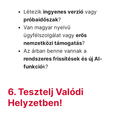
Létezik
ingyenes verzió
vagy
próbaidőszak
?
Van magyar nyelvű
ügyfélszolgálat vagy
erős
nemzetközi támogatás
?
Az árban benne vannak a
rendszeres frissítések és új AI-
funkció
k?
6. Tesztelj Valódi
Helyzetben!