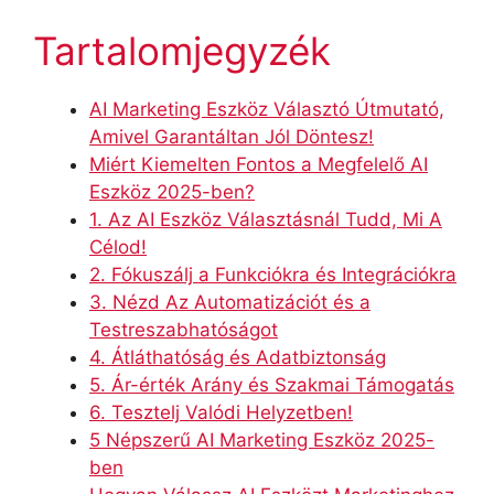
Tartalomjegyzék
AI Marketing Eszköz Választó Útmutató,
Amivel Garantáltan Jól Döntesz!
Miért Kiemelten Fontos a Megfelelő AI
Eszköz 2025-ben?
1. Az AI Eszköz Választásnál Tudd, Mi A
Célod!
2. Fókuszálj a Funkciókra és Integrációkra
3. Nézd Az Automatizációt és a
Testreszabhatóságot
4. Átláthatóság és Adatbiztonság
5. Ár-érték Arány és Szakmai Támogatás
6. Tesztelj Valódi Helyzetben!
5 Népszerű AI Marketing Eszköz 2025-
ben