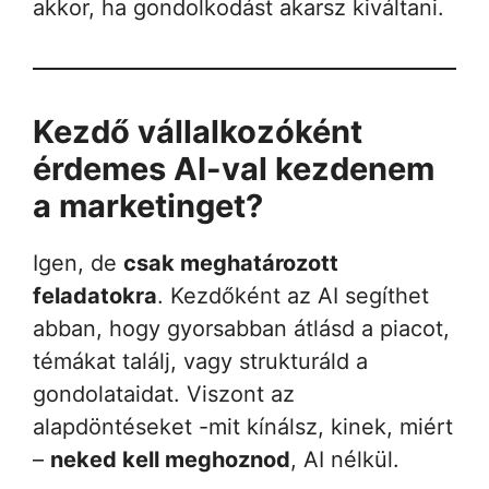
akkor, ha gondolkodást akarsz kiváltani.
Kezdő vállalkozóként
érdemes AI-val kezdenem
a marketinget?
Igen, de
csak meghatározott
feladatokra
. Kezdőként az AI segíthet
abban, hogy gyorsabban átlásd a piacot,
témákat találj, vagy strukturáld a
gondolataidat. Viszont az
alapdöntéseket -mit kínálsz, kinek, miért
–
neked kell meghoznod
, AI nélkül.