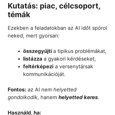
Kutatás: piac, célcsoport,
témák
Ezekben a feladatokban az AI időt spórol
neked, mert gyorsan:
összegyűjti
a tipikus problémákat,
listázza
a gyakori kérdéseket,
feltérképezi
a versenytársak
kommunikációját.
Fontos:
az AI
nem helyetted
gondolkodik
, hanem
helyetted keres
.
Használd, ha: