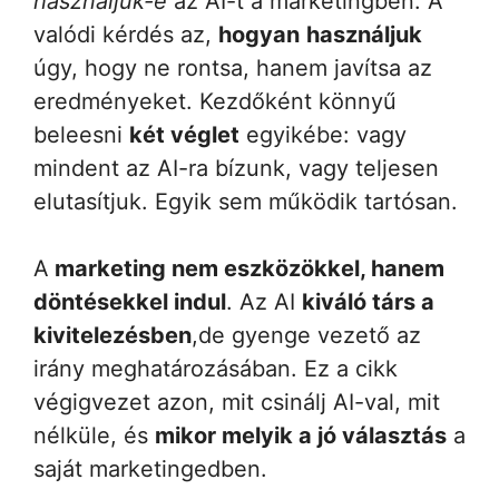
használjuk-e
az AI-t a marketingben. A
valódi kérdés az,
hogyan
használjuk
úgy, hogy ne rontsa, hanem javítsa az
eredményeket. Kezdőként könnyű
beleesni
két véglet
egyikébe: vagy
mindent az AI-ra bízunk, vagy teljesen
elutasítjuk. Egyik sem működik tartósan.
A
marketing nem eszközökkel, hanem
döntésekkel indul
. Az AI
kiváló társ a
kivitelezésben
,de gyenge vezető az
irány meghatározásában. Ez a cikk
végigvezet azon, mit csinálj AI-val, mit
nélküle, és
mikor melyik a jó választás
a
saját marketingedben.