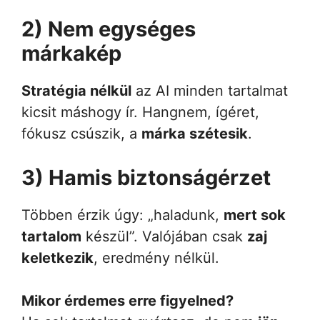
2) Nem egységes
márkakép
Stratégia nélkül
az AI minden tartalmat
kicsit máshogy ír. Hangnem, ígéret,
fókusz csúszik, a
márka szétesik
.
3) Hamis biztonságérzet
Többen érzik úgy: „haladunk,
mert sok
tartalom
készül”. Valójában csak
zaj
keletkezik
, eredmény nélkül.
Mikor érdemes erre figyelned?