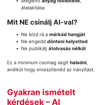
Meglévő
anyag rövidítése
,
átalakítása
Mit NE csinálj AI-val?
Ne bízd rá a
márkád hangját
Ne engedd
dönteni helyetted
Ne publikálj
átolvasás nélkül
Ez a minimum csomag segít
haladni
,
anélkül hogy elveszítenéd az irányítást.
Gyakran ismételt
kérdések – AI