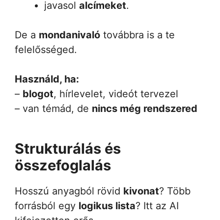
javasol
alcímeket
.
De a
mondanivaló
továbbra is a te
felelősséged.
Használd, ha:
–
blogot
, hírlevelet, videót tervezel
– van témád, de
nincs még rendszered
Strukturálás és
összefoglalás
Hosszú anyagból rövid
kivonat
? Több
forrásból egy
logikus lista
? Itt az AI