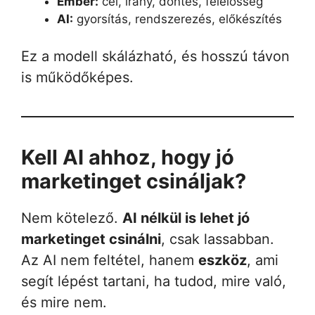
Ember:
cél, irány, döntés, felelősség
AI:
gyorsítás, rendszerezés, előkészítés
Ez a modell skálázható, és hosszú távon
is működőképes.
Kell AI ahhoz, hogy jó
marketinget csináljak?
Nem kötelező.
AI nélkül is lehet jó
marketinget csinálni
, csak lassabban.
Az AI nem feltétel, hanem
eszköz
, ami
segít lépést tartani, ha tudod, mire való,
és mire nem.