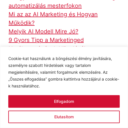
automatizálás mesterfokon
Mi az az AI Marketing és Hogyan
Működik?
Melyik AI Modell Mire Jó?
9 Gyors Tipp a Marketinged
Hatékonyságának Növeléséhez
Cookie-kat használunk a böngészési élmény javítására,
személyre szabott hirdetések vagy tartalom
megjelenítésére, valamint forgalmunk elemzésére. Az
„Összes elfogadása” gombra kattintva hozzájárul a cookie-
Kategória
MARKETING
,
MESTERSÉGES
k használatához.
INTELLIGENCIA (AI)
Címkék
AI
,
AI markering mikor használd
,
AI
Elfogadom
marketing
,
marketing
,
marketing 2026
,
marketing kezdőknek
Elutasítom
Melyik AI Modell Mire Jó? – Így Válassz AI