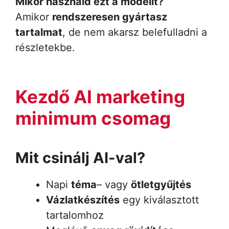
Mikor használd ezt a modellt?
Amikor
rendszeresen gyártasz
tartalmat
, de nem akarsz belefulladni a
részletekbe.
Kezdő AI marketing
minimum csomag
Mit csinálj AI-val?
Napi
téma
– vagy
ötletgyűjtés
Vázlatkészítés
egy kiválasztott
tartalomhoz