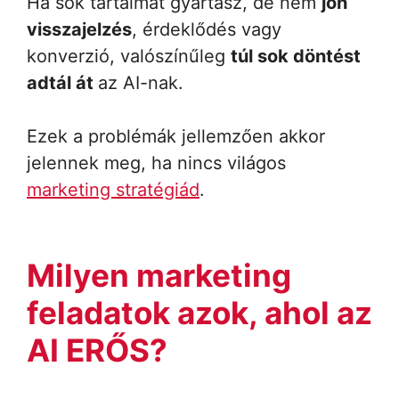
Ha sok tartalmat gyártasz, de nem
jön
visszajelzés
, érdeklődés vagy
konverzió, valószínűleg
túl sok döntést
adtál át
az AI-nak.
Ezek a problémák jellemzően akkor
jelennek meg, ha nincs világos
marketing stratégiád
.
Milyen marketing
feladatok azok, ahol az
AI ERŐS?