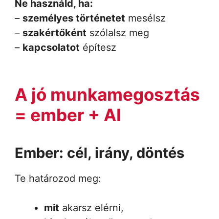
Ne használd, ha:
–
személyes történetet
mesélsz
–
szakértőként
szólalsz meg
–
kapcsolatot
építesz
A jó munkamegosztás
= ember + AI
Ember: cél, irány, döntés
Te határozod meg:
mit
akarsz elérni,