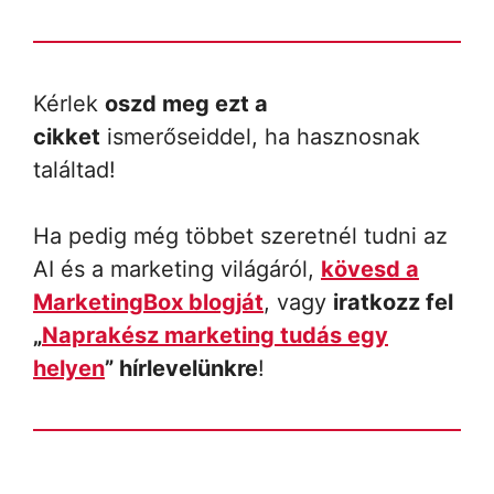
Kérlek
oszd meg ezt a
cikket
ismerőseiddel, ha hasznosnak
találtad!
Ha pedig még többet szeretnél tudni az
AI és a marketing világáról,
kövesd a
MarketingBox blogját
, vagy
iratkozz fel
„
Naprakész marketing tudás egy
helyen
” hírlevelünkre
!