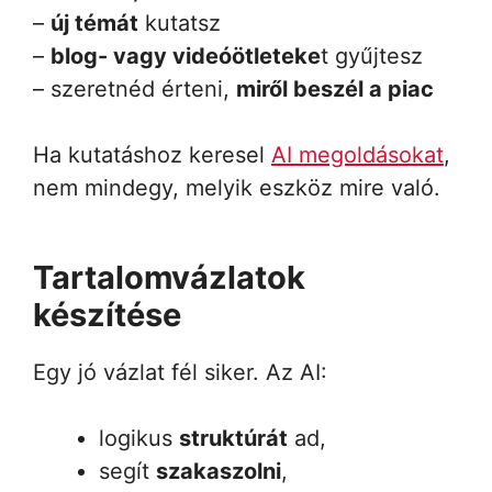
–
új témát
kutatsz
–
blog- vagy videóötleteke
t gyűjtesz
– szeretnéd érteni,
miről beszél a piac
Ha kutatáshoz keresel
AI megoldásokat
,
nem mindegy, melyik eszköz mire való.
Tartalomvázlatok
készítése
Egy jó vázlat fél siker. Az AI:
logikus
struktúrát
ad,
segít
szakaszolni
,