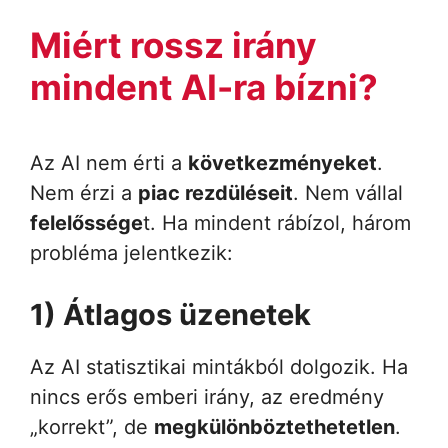
Miért rossz irány
mindent AI-ra bízni?
Az AI nem érti a
következményeket
.
Nem érzi a
piac rezdüléseit
. Nem vállal
felelőssége
t. Ha mindent rábízol, három
probléma jelentkezik:
1) Átlagos üzenetek
Az AI statisztikai mintákból dolgozik. Ha
nincs erős emberi irány, az eredmény
„korrekt”, de
megkülönböztethetetlen
.