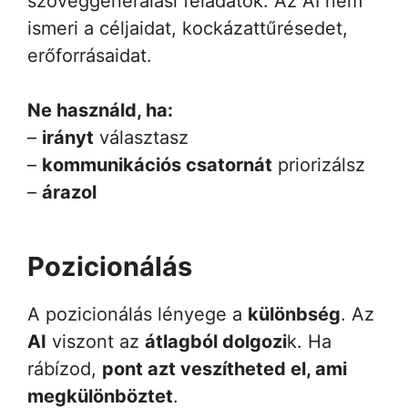
szöveggenerálási feladatok. Az AI nem
ismeri a céljaidat, kockázattűrésedet,
erőforrásaidat.
Ne használd, ha:
–
irányt
választasz
–
kommunikációs csatornát
priorizálsz
–
árazol
Pozicionálás
A pozicionálás lényege a
különbség
. Az
AI
viszont az
átlagból dolgozi
k. Ha
rábízod,
pont azt veszítheted el, ami
megkülönböztet
.