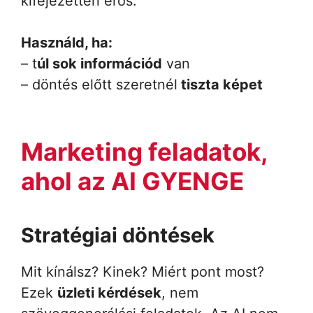
kifejezetten erős.
Használd, ha:
– t
úl sok információd
van
– döntés előtt szeretnél
tiszta képet
Marketing feladatok,
ahol az AI GYENGE
Stratégiai döntések
Mit kínálsz? Kinek? Miért pont most?
Ezek
üzleti kérdések
, nem