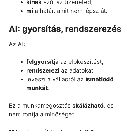
kinek
szól az üzeneted,
mi
a határ, amit nem lépsz át.
AI: gyorsítás, rendszerezés
Az AI:
felgyorsítja
az előkészítést,
rendszerezi
az adatokat,
leveszi a válladról az
ismétlődő
munkát
.
Ez a munkamegosztás
skálázható
, és
nem rontja a minőséget.