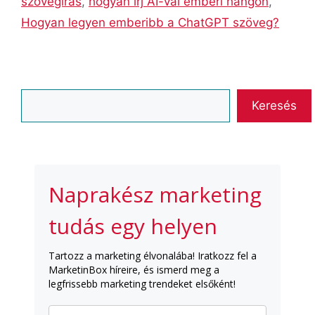
szövegírás
,
hogyan írj AI-val emberi hangon
,
Hogyan legyen emberibb a ChatGPT szöveg?
Keresés
Keresés
Naprakész marketing
tudás egy helyen
Tartozz a marketing élvonalába! Iratkozz fel a
MarketinBox híreire, és ismerd meg a
legfrissebb marketing trendeket elsőként!