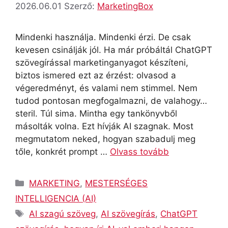
2026.06.01
Szerző:
MarketingBox
Mindenki használja. Mindenki érzi. De csak
kevesen csinálják jól. Ha már próbáltál ChatGPT
szövegírással marketinganyagot készíteni,
biztos ismered ezt az érzést: olvasod a
végeredményt, és valami nem stimmel. Nem
tudod pontosan megfogalmazni, de valahogy…
steril. Túl sima. Mintha egy tankönyvből
másolták volna. Ezt hívják AI szagnak. Most
megmutatom neked, hogyan szabadulj meg
tőle, konkrét prompt …
Olvass tovább
Kategória
MARKETING
,
MESTERSÉGES
INTELLIGENCIA (AI)
Címkék
AI szagú szöveg
,
AI szövegírás
,
ChatGPT