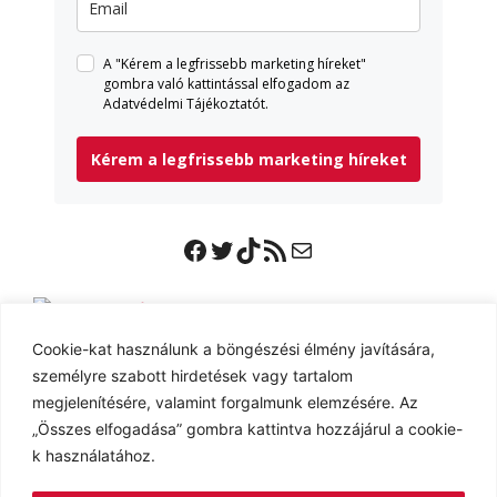
A "Kérem a legfrissebb marketing híreket"
gombra való kattintással elfogadom az
Adatvédelmi Tájékoztatót.
Kérem a legfrissebb marketing híreket
Facebook
Twitter
TikTok
RSS Feed
Mail
Ingyenes E-book
Cookie-kat használunk a böngészési élmény javítására,
személyre szabott hirdetések vagy tartalom
megjelenítésére, valamint forgalmunk elemzésére. Az
„Összes elfogadása” gombra kattintva hozzájárul a cookie-
k használatához.