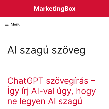
Kilépés
MarketingBox
a
tartalomba
Menü
AI szagú szöveg
ChatGPT szövegírás –
Így írj AI-val úgy, hogy
ne legyen AI szagú