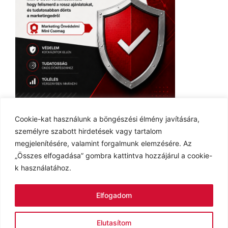
Ingyenes E-book
Cookie-kat használunk a böngészési élmény javítására,
személyre szabott hirdetések vagy tartalom
megjelenítésére, valamint forgalmunk elemzésére. Az
„Összes elfogadása” gombra kattintva hozzájárul a cookie-
k használatához.
Adatvédelmi tájékoztató
Cookie tájékoztató
Elfogadom
Impresszum
Kapcsolat
Elutasítom
© 2026 MarketingBox
• Készült
GeneratePress