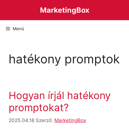
Kilépés
MarketingBox
a
tartalomba
Menü
hatékony promptok
Hogyan írjál hatékony
promptokat?
2025.04.18
Szerző:
MarketingBox