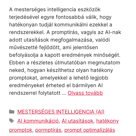
A mesterséges intelligencia eszközök
terjedésével egyre fontosabbá válik, hogy
hatékonyan tudjál kommunikálni ezekkel a
rendszerekkel. A promptírás, vagyis az AI-nak
adott utasítások megfogalmazása, valódi
művészetté fejlődött, ami jelentősen
befolyásolja a kapott eredmények minőségét.
Ebben a részletes útmutatóban megmutatom
neked, hogyan készíthetsz olyan hatékony
promptokat, amelyekkel a lehető legjobb
eredményeket érheted el bármilyen AI
rendszerrel folytatott …
Olvass tovább
Kategória
MESTERSÉGES INTELLIGENCIA (AI)
Címkék
AI kommunikáció
,
AI utasítások
,
hatékony
promptok
,
pormptírás
,
prompt optimalizálás