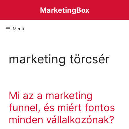
Kilépés
MarketingBox
a
tartalomba
Menü
marketing törcsér
Mi az a marketing
funnel, és miért fontos
minden vállalkozónak?