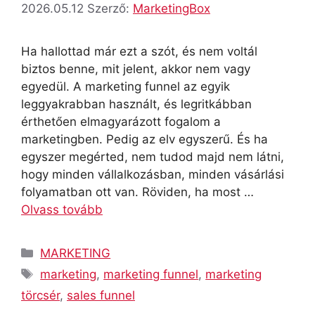
2026.05.12
Szerző:
MarketingBox
Ha hallottad már ezt a szót, és nem voltál
biztos benne, mit jelent, akkor nem vagy
egyedül. A marketing funnel az egyik
leggyakrabban használt, és legritkábban
érthetően elmagyarázott fogalom a
marketingben. Pedig az elv egyszerű. És ha
egyszer megérted, nem tudod majd nem látni,
hogy minden vállalkozásban, minden vásárlási
folyamatban ott van. Röviden, ha most …
Olvass tovább
Kategória
MARKETING
Címkék
marketing
,
marketing funnel
,
marketing
törcsér
,
sales funnel