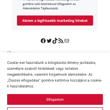
gombra való kattintással elfogadom az
Adatvédelmi Tájékoztatót.
Kérem a legfrissebb marketing híreket
Facebook
Twitter
TikTok
RSS Feed
Mail
Ingyenes E-book
Cookie-kat használunk a böngészési élmény javítására,
személyre szabott hirdetések vagy tartalom
megjelenítésére, valamint forgalmunk elemzésére. Az
„Összes elfogadása” gombra kattintva hozzájárul a cookie-
k használatához.
Adatvédelmi tájékoztató
Cookie tájékoztató
Elfogadom
Impresszum
Kapcsolat